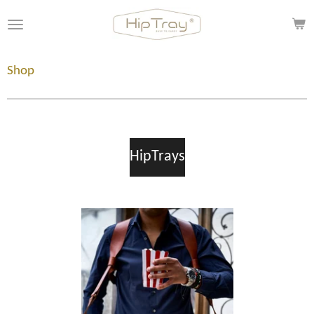
Zum
Hauptinhalt
springen
Shop
HipTrays