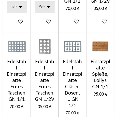
GN 1/1
GN 1/2V
70,00 €
35,00 €
In den Warenkorb
Details anzeigen
In den Warenkorb
In den Ware
Edelstah
Edelstah
Edelstah
Einsatzpl
l
l
l
atte
Einsatzpl
Einsatzpl
Einsatzpl
Spieße,
atte
atte
atte
Lollys
Frites
Frites
Gläser,
GN 1/1
Taschen
Taschen
Dosen,
95,00 €
GN 1/1
GN 1/2V
... GN
1/1
70,00 €
35,00 €
70,00 €