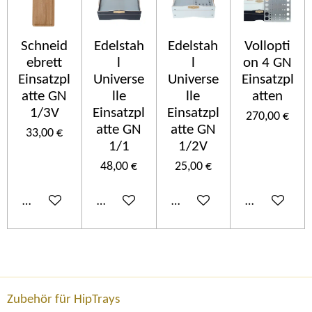
Schneid
Edelstah
Edelstah
Vollopti
ebrett
l
l
on 4 GN
Einsatzpl
Universe
Universe
Einsatzpl
atte GN
lle
lle
atten
1/3V
Einsatzpl
Einsatzpl
270,00 €
atte GN
atte GN
33,00 €
1/1
1/2V
48,00 €
25,00 €
In den Warenkorb
In den Warenkorb
In den Warenkorb
In den Ware
Zubehör für HipTrays