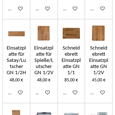
In den Warenkorb
In den Warenkorb
In den Warenkorb
In den Ware
Einsatzpl
Einsatzpl
Schneid
Schneid
atte für
atte für
ebrett
ebrett
Satay/Lu
Spieße/L
Einsatzpl
Einsatzpl
tscher
utscher
atte GN
atte GN
GN 1/2H
GN 1/2V
1/1
1/2V
48,00 €
48,00 €
85,00 €
45,00 €
In den Warenkorb
In den Warenkorb
In den Warenkorb
In den Ware