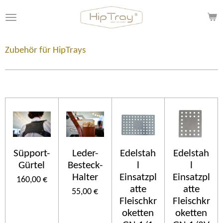
Zum
Hauptinhalt
springen
Zubehör für HipTrays
Süpport-
Leder-
Edelstah
Edelstah
Gürtel
Besteck-
l
l
Halter
Einsatzpl
Einsatzpl
160,00 €
atte
atte
55,00 €
Fleischkr
Fleischkr
oketten
oketten