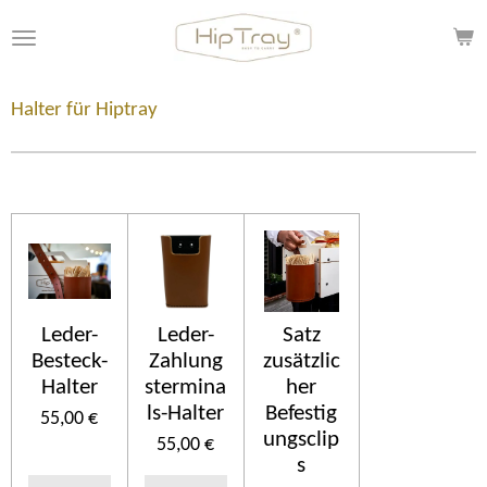
Zum
Hauptinhalt
springen
Halter für Hiptray
Leder-
Leder-
Satz
Besteck-
Zahlung
zusätzlic
Halter
stermina
her
ls-Halter
Befestig
55,00 €
ungsclip
55,00 €
s