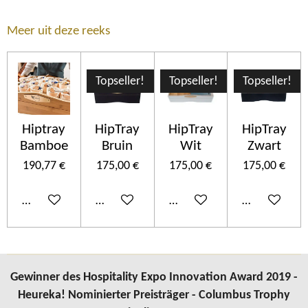
Meer uit deze reeks
Topseller!
Topseller!
Topseller!
Hiptray
HipTray
HipTray
HipTray
Bamboe
Bruin
Wit
Zwart
190,77 €
175,00 €
175,00 €
175,00 €
In den Warenkorb
In den Warenkorb
In den Warenkorb
In den Ware
Gewinner des Hospitality Expo Innovation Award 2019 -
Heureka! Nominierter Preisträger - Columbus Trophy