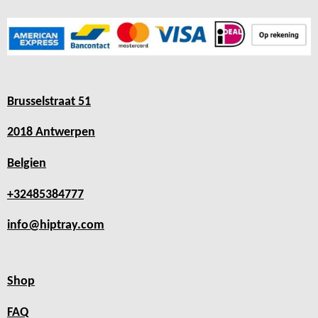
Brusselstraat 51
2018 Antwerpen
Belgien
+32485384777
info@hiptray.com
Shop
FAQ