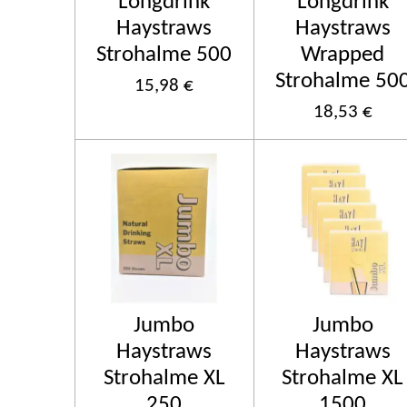
Longdrink
Longdrink
Haystraws
Haystraws
Strohalme 500
Wrapped
Strohalme 50
15,98 €
18,53 €
Jumbo
Jumbo
Haystraws
Haystraws
Strohalme XL
Strohalme XL
250
1500