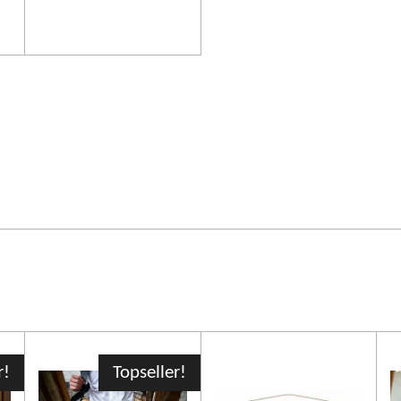
r!
Topseller!