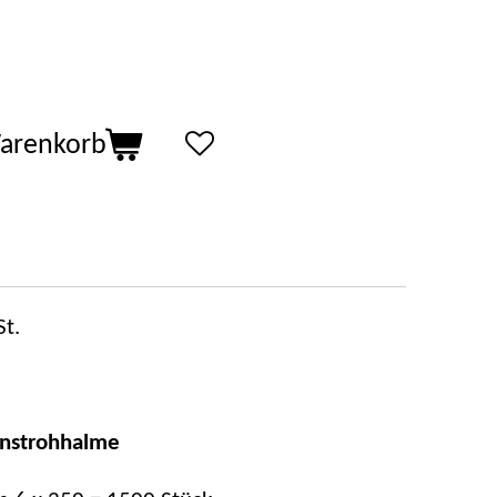
Warenkorb
t.
enstrohhalme