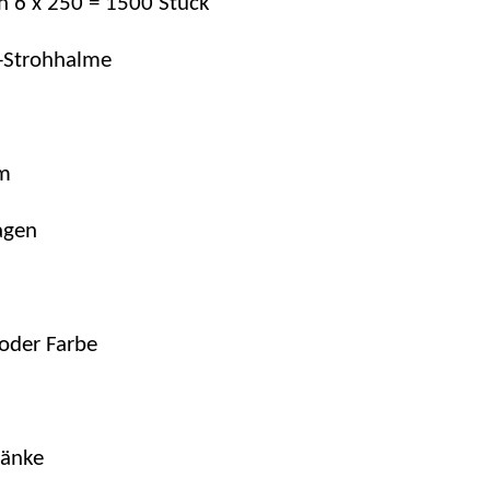
n 6 x 250 = 1500 Stück
-Strohhalme
mm
agen
 oder Farbe
ränke