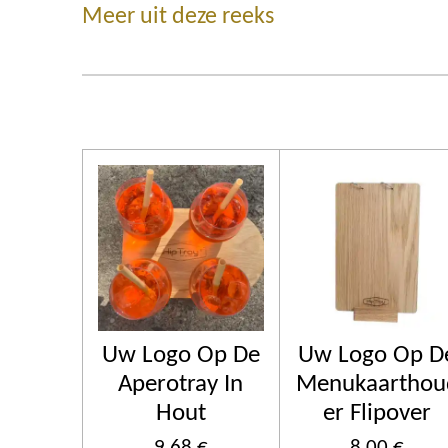
Meer uit deze reeks
Uw Logo Op De
Uw Logo Op D
Aperotray In
Menukaarthou
Hout
er Flipover
9,68 €
8,00 €