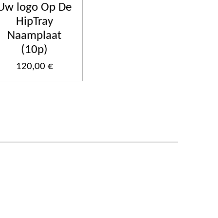
Uw logo Op De
HipTray
Naamplaat
(10p)
120,00 €