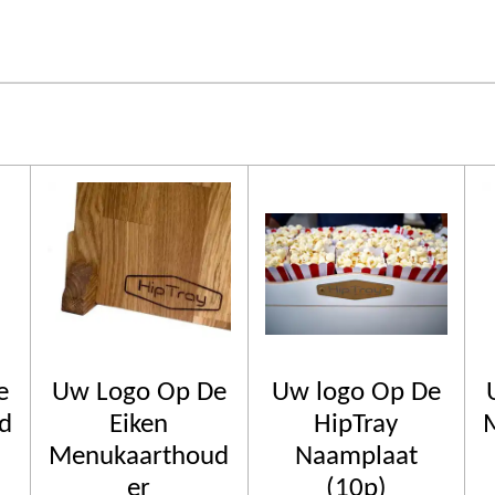
e
Uw Logo Op De
Uw logo Op De
d
Eiken
HipTray
Menukaarthoud
Naamplaat
er
(10p)