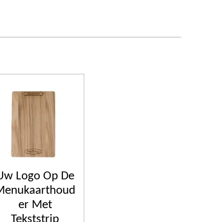
Uw Logo Op De
Menukaarthoud
er Met
Tekststrip