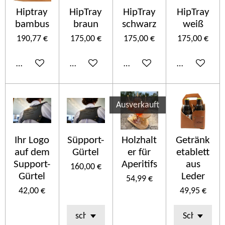
Hiptray
HipTray
HipTray
HipTray
bambus
braun
schwarz
weiß
190,77 €
175,00 €
175,00 €
175,00 €
In den Warenkorb
In den Warenkorb
In den Warenkorb
In den Ware
Ausverkauft
Ihr Logo
Süpport-
Holzhalt
Getränk
auf dem
Gürtel
er für
etablett
Support-
Aperitifs
aus
160,00 €
Gürtel
Leder
54,99 €
42,00 €
49,95 €