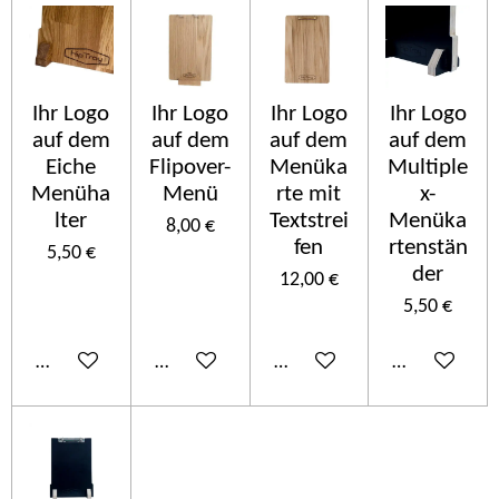
Ihr Logo
Ihr Logo
Ihr Logo
Ihr Logo
auf dem
auf dem
auf dem
auf dem
Eiche
Flipover-
Menüka
Multiple
Menüha
Menü
rte mit
x-
lter
Textstrei
Menüka
8,00 €
fen
rtenstän
5,50 €
der
12,00 €
5,50 €
In den Warenkorb
In den Warenkorb
In den Warenkorb
In den Ware