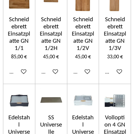
Schneid
Schneid
Schneid
Schneid
ebrett
ebrett
ebrett
ebrett
Einsatzpl
Einsatzpl
Einsatzpl
Einsatzpl
atte GN
atte GN
atte GN
atte GN
1/1
1/2H
1/2V
1/3V
85,00 €
45,00 €
45,00 €
33,00 €
In den Warenkorb
In den Warenkorb
In den Warenkorb
In den Ware
Edelstah
SS
Edelstah
Vollopti
l
Universe
l
on 4 GN
Universe
lle
Universe
Einsatzpl