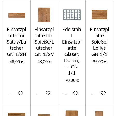
Einsatzpl
Einsatzpl
Edelstah
Einsatzpl
atte für
atte für
l
atte
Satay/Lu
Spieße/L
Einsatzpl
Spieße,
tscher
utscher
atte
Lollys
GN 1/2H
GN 1/2V
Gläser,
GN 1/1
Dosen,
48,00 €
48,00 €
95,00 €
... GN
1/1
70,00 €
In den Warenkorb
In den Warenkorb
In den Warenkorb
In den Ware