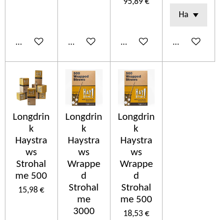
95,89 €
In den Warenkorb
In den Warenkorb
In den Warenkorb
In den Ware
Longdrin
Longdrin
Longdrin
k
k
k
Haystra
Haystra
Haystra
ws
ws
ws
Strohal
Wrappe
Wrappe
me 500
d
d
Strohal
Strohal
15,98 €
me
me 500
3000
18,53 €