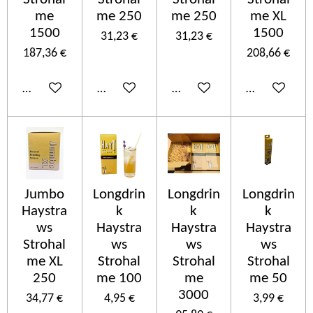
me
me 250
me 250
me XL
1500
1500
31,23 €
31,23 €
187,36 €
208,66 €
In den Warenkorb
In den Warenkorb
In den Warenkorb
In den Ware
Jumbo
Longdrin
Longdrin
Longdrin
Haystra
k
k
k
ws
Haystra
Haystra
Haystra
Strohal
ws
ws
ws
me XL
Strohal
Strohal
Strohal
250
me 100
me
me 50
3000
34,77 €
4,95 €
3,99 €