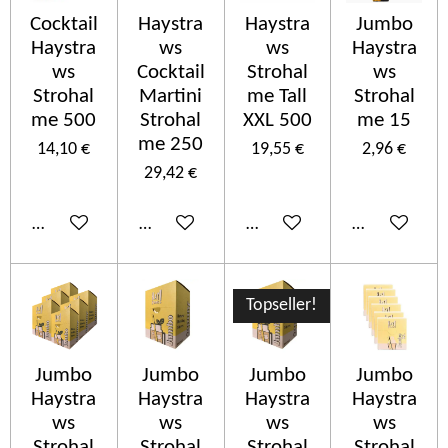
Cocktail
Haystra
Haystra
Jumbo
Haystra
ws
ws
Haystra
ws
Cocktail
Strohal
ws
Strohal
Martini
me Tall
Strohal
me 500
Strohal
XXL 500
me 15
me 250
14,10 €
19,55 €
2,96 €
29,42 €
In den Warenkorb
In den Warenkorb
In den Warenkorb
In den Ware
Topseller!
Jumbo
Jumbo
Jumbo
Jumbo
Haystra
Haystra
Haystra
Haystra
ws
ws
ws
ws
Strohal
Strohal
Strohal
Strohal