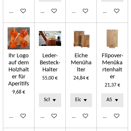
In den Warenkorb
In den Warenkorb
Ausverkauft
In den Ware
Ihr Logo
Leder-
Eiche
Flipover-
auf dem
Besteck-
Menüha
Menüka
Holzhalt
Halter
lter
rtenhalt
er für
er
55,00 €
24,84 €
Aperitifs
21,37 €
9,68 €
In den Warenkorb
Details anzeigen
In den Warenkorb
In den Ware