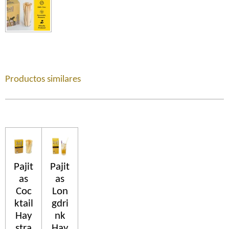
Productos similares
Pajit
Pajit
as
as
Coc
Lon
ktail
gdri
Hay
nk
stra
Hay