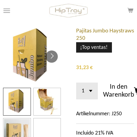
Zum
Hauptinhalt
springen
Pajitas Jumbo Haystraws
250
¡Top ventas!
31,23 €
In den
Warenkorb
Artikelnummer:
J250
Incluido 21% IVA