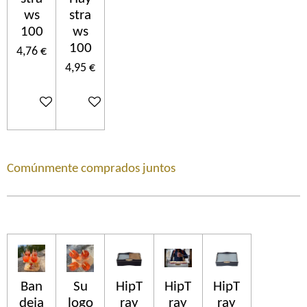
ws
stra
100
ws
100
4,76 €
4,95 €
In den Warenkorb
In den Warenkorb
Comúnmente comprados juntos
Ban
Su
HipT
HipT
HipT
deja
logo
ray
ray
ray