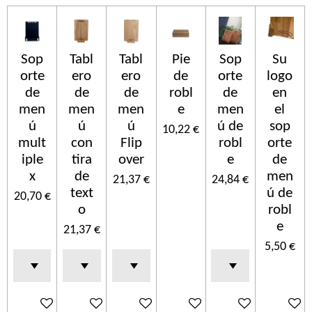
Sop
Tabl
Tabl
Pie
Sop
Su
orte
ero
ero
de
orte
logo
de
de
de
robl
de
en
men
men
men
e
men
el
ú
ú
ú
ú de
sop
10,22 €
mult
con
Flip
robl
orte
iple
tira
over
e
de
x
de
men
21,37 €
24,84 €
text
ú de
20,70 €
o
robl
e
21,37 €
5,50 €
In den Warenkorb
In den Warenkorb
In den Warenkorb
In den Warenkorb
In den Warenkorb
In den 