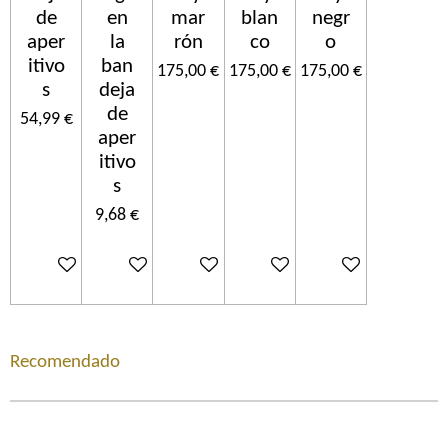
de
en
mar
blan
negr
aper
la
rón
co
o
itivo
ban
175,00 €
175,00 €
175,00 €
s
deja
de
54,99 €
aper
itivo
s
9,68 €
In den Warenkorb
In den Warenkorb
In den Warenkorb
In den Warenkorb
In den Warenkorb
Recomendado