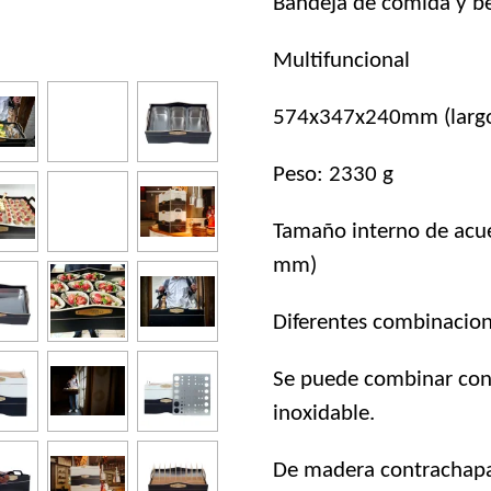
Bandeja de comida y b
Multifuncional
574x347x240mm (largo 
Peso: 2330 g
Tamaño interno de acu
mm)
Diferentes combinacion
Se puede combinar con 
inoxidable.
De madera contrachap