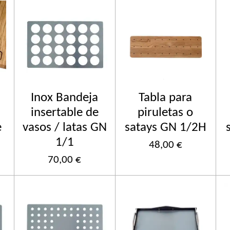
Inox Bandeja
Tabla para
insertable de
piruletas o
e
vasos / latas GN
satays GN 1/2H
1/1
48,00 €
70,00 €