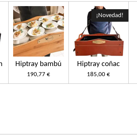
¡Novedad!
n
Hiptray bambú
Hiptray coñac
190,77 €
185,00 €