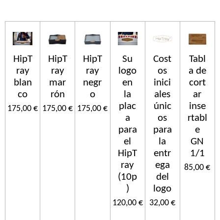
HipT
HipT
HipT
Su
Cost
Tabl
ray
ray
ray
logo
os
a de
blan
mar
negr
en
inici
cort
co
rón
o
la
ales
ar
plac
únic
inse
175,00 €
175,00 €
175,00 €
a
os
rtabl
para
para
e
el
la
GN
HipT
entr
1/1
ray
ega
85,00 €
(10p
del
)
logo
120,00 €
32,00 €