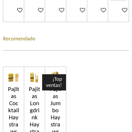
In den Warenkorb
In den Warenkorb
In den Warenkorb
In den Warenkorb
In den Warenkorb
In den 
Recomendado
¡Top
ventas!
Pajit
Pajit
Pajit
as
as
as
Coc
Lon
Jum
ktail
gdri
bo
Hay
nk
Hay
stra
Hay
stra
ws
stra
ws