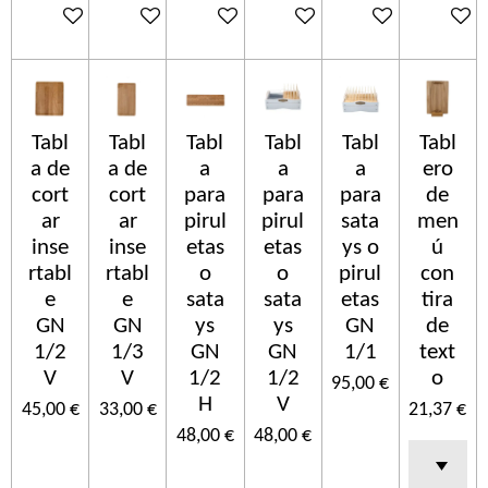
In den Warenkorb
In den Warenkorb
In den Warenkorb
In den Warenkorb
In den Warenkorb
In den 
Tabl
Tabl
Tabl
Tabl
Tabl
Tabl
a de
a de
a
a
a
ero
cort
cort
para
para
para
de
ar
ar
pirul
pirul
sata
men
inse
inse
etas
etas
ys o
ú
rtabl
rtabl
o
o
pirul
con
e
e
sata
sata
etas
tira
GN
GN
ys
ys
GN
de
1/2
1/3
GN
GN
1/1
text
V
V
1/2
1/2
o
95,00 €
H
V
45,00 €
33,00 €
21,37 €
48,00 €
48,00 €