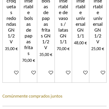
croq
inse
bols
inse
inse
inse
ueta
rtabl
as
rtabl
rtabl
rtabl
s
e
de
e de
e
e
redo
bols
pap
vaso
univ
univ
ndas
as
as
s /
ersal
ersal
GN
de
frita
latas
GN
GN
1/2
pap
s GN
GN
1/1
1/2
V
as
1/2
1/1
V
48,00 €
frita
V
35,00 €
70,00 €
25,00 €
s
35,00 €
70,00 €
In den Warenkorb
In den Warenkorb
In den Warenkorb
In den Warenkorb
In den Warenkorb
In den 
Comúnmente comprados juntos