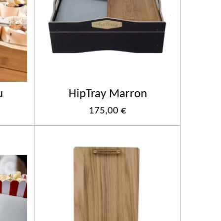
u
HipTray Marron
175,00 €