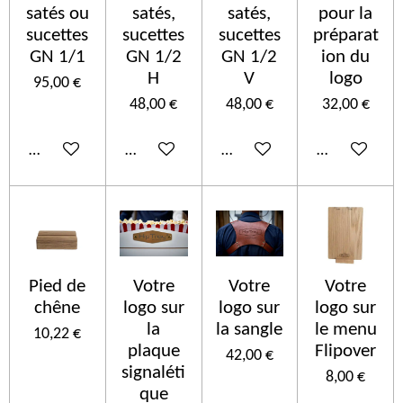
satés ou
satés,
satés,
pour la
sucettes
sucettes
sucettes
préparat
GN 1/1
GN 1/2
GN 1/2
ion du
H
V
logo
95,00 €
48,00 €
48,00 €
32,00 €
In den Warenkorb
In den Warenkorb
In den Warenkorb
In den Ware
Pied de
Votre
Votre
Votre
chêne
logo sur
logo sur
logo sur
la
la sangle
le menu
10,22 €
plaque
Flipover
42,00 €
signaléti
8,00 €
que