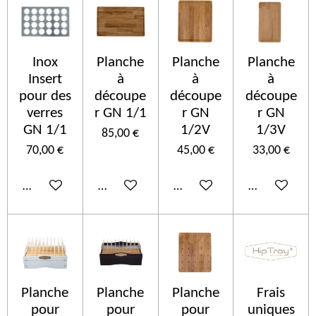
Inox
Planche
Planche
Planche
Insert
à
à
à
pour des
découpe
découpe
découpe
verres
r GN 1/1
r GN
r GN
GN 1/1
1/2V
1/3V
85,00 €
70,00 €
45,00 €
33,00 €
In den Warenkorb
In den Warenkorb
In den Warenkorb
In den Ware
Planche
Planche
Planche
Frais
pour
pour
pour
uniques