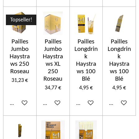
Topseller!
Pailles
Pailles
Pailles
Pailles
Jumbo
Jumbo
Longdrin
Longdrin
Haystra
Haystra
k
k
ws 250
ws XL
Haystra
Haystra
Roseau
250
ws 100
ws 100
Roseau
Blé
Blé
31,23 €
34,77 €
4,95 €
4,95 €
In den Warenkorb
In den Warenkorb
In den Warenkorb
In den Ware