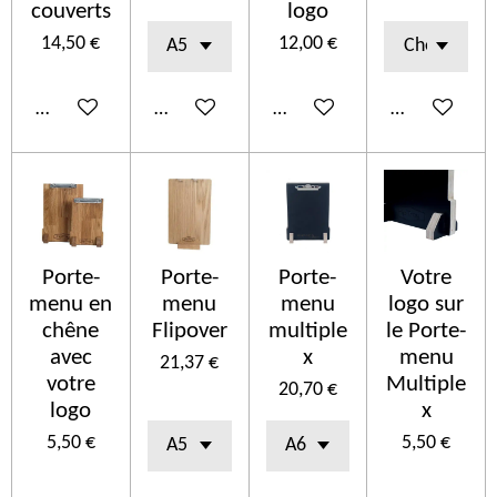
couverts
logo
14,50 €
12,00 €
In den Warenkorb
In den Warenkorb
In den Warenkorb
In den Ware
Porte-
Porte-
Porte-
Votre
menu en
menu
menu
logo sur
chêne
Flipover
multiple
le Porte-
avec
x
menu
21,37 €
votre
Multiple
20,70 €
logo
x
5,50 €
5,50 €