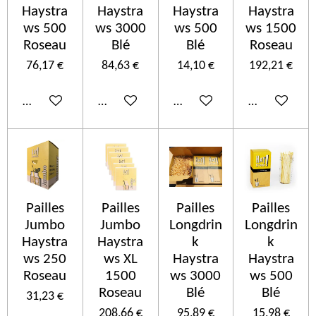
Haystra
Haystra
Haystra
Haystra
ws 500
ws 3000
ws 500
ws 1500
Roseau
Blé
Blé
Roseau
76,17 €
84,63 €
14,10 €
192,21 €
In den Warenkorb
In den Warenkorb
In den Warenkorb
In den Ware
Pailles
Pailles
Pailles
Pailles
Jumbo
Jumbo
Longdrin
Longdrin
Haystra
Haystra
k
k
ws 250
ws XL
Haystra
Haystra
Roseau
1500
ws 3000
ws 500
Roseau
Blé
Blé
31,23 €
208,66 €
95,89 €
15,98 €