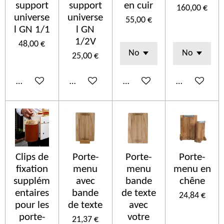
support
support
en cuir
160,00 €
universe
universe
55,00 €
l GN 1/1
l GN
1/2V
48,00 €
25,00 €
In den Warenkorb
In den Warenkorb
Details anzeigen
In den Ware
Clips de
Porte-
Porte-
Porte-
fixation
menu
menu
menu en
supplém
avec
bande
chêne
entaires
bande
de texte
24,84 €
pour les
de texte
avec
porte-
votre
21,37 €