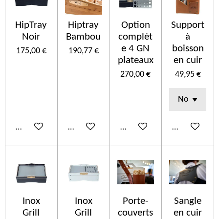
HipTray
Hiptray
Option
Support
Noir
Bambou
complèt
à
e 4 GN
boisson
175,00 €
190,77 €
plateaux
en cuir
270,00 €
49,95 €
In den Warenkorb
In den Warenkorb
In den Warenkorb
In den Ware
Inox
Inox
Porte-
Sangle
Grill
Grill
couverts
en cuir