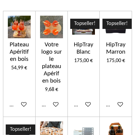
Topseller!
Topseller!
Plateau
Votre
HipTray
HipTray
Apéritif
logo sur
Blanc
Marron
en bois
le
175,00 €
175,00 €
plateau
54,99 €
Apérif
en bois
9,68 €
In den Warenkorb
In den Warenkorb
In den Warenkorb
In den Ware
Topseller!