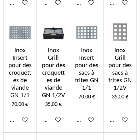
In den Warenkorb
In den Warenkorb
In den Warenkorb
In den Ware
Inox
Inox
Inox
Inox
Insert
Grill
Insert
Grill
pour des
pour des
pour des
pour des
croquett
croquett
sacs à
sacs à
es de
es de
frites GN
frites GN
viande
viande
1/1
1/2V
GN 1/1
GN 1/2V
70,00 €
35,00 €
70,00 €
35,00 €
In den Warenkorb
In den Warenkorb
In den Warenkorb
In den Ware