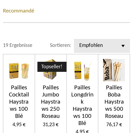
Recommandé
19 Ergebnisse
Sortieren:
Topseller!
Pailles
Pailles
Pailles
Pailles
Cocktail
Jumbo
Longdrin
Boba
Haystra
Haystra
k
Haystra
ws 100
ws 250
Haystra
ws 500
Blé
Roseau
ws 100
Roseau
Blé
4,95 €
31,23 €
76,17 €
4,95 €