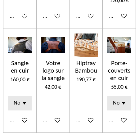
120,00 €
In den Warenkorb
In den Warenkorb
In den Warenkorb
In den Ware
Sangle
Votre
Hiptray
Porte-
en cuir
logo sur
Bambou
couverts
la sangle
en cuir
160,00 €
190,77 €
42,00 €
55,00 €
In den Warenkorb
In den Warenkorb
In den Warenkorb
Details anze