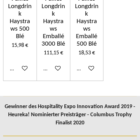
Longdrin
Longdrin
Longdrin
k
k
k
Haystra
Haystra
Haystra
ws 500
ws
ws
Blé
Emballé
Emballé
3000 Blé
500 Blé
15,98 €
111,15 €
18,53 €
In den Warenkorb
In den Warenkorb
In den Warenkorb
Gewinner des Hospitality Expo Innovation Award 2019 -
Heureka! Nominierter Preisträger - Columbus Trophy
Finalist 2020