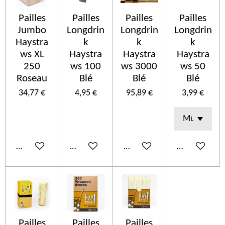
Pailles
Pailles
Pailles
Pailles
Jumbo
Longdrin
Longdrin
Longdrin
Haystra
k
k
k
ws XL
Haystra
Haystra
Haystra
250
ws 100
ws 3000
ws 50
Roseau
Blé
Blé
Blé
34,77 €
4,95 €
95,89 €
3,99 €
In den Warenkorb
In den Warenkorb
In den Warenkorb
In den Ware
Pailles
Pailles
Pailles