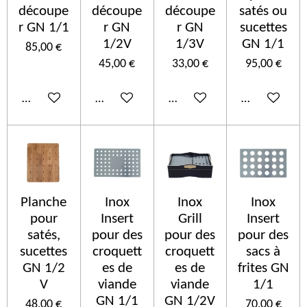
découpe
découpe
découpe
satés ou
r GN 1/1
r GN
r GN
sucettes
1/2V
1/3V
GN 1/1
85,00 €
45,00 €
33,00 €
95,00 €
In den Warenkorb
In den Warenkorb
In den Warenkorb
In den Ware
Planche
Inox
Inox
Inox
pour
Insert
Grill
Insert
satés,
pour des
pour des
pour des
sucettes
croquett
croquett
sacs à
GN 1/2
es de
es de
frites GN
V
viande
viande
1/1
GN 1/1
GN 1/2V
48,00 €
70,00 €