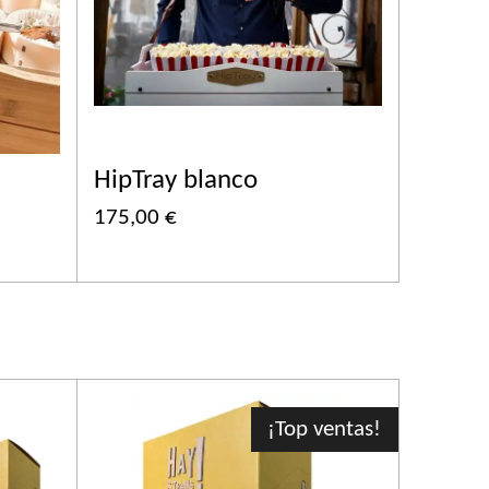
HipTray blanco
175,00 €
¡Top ventas!