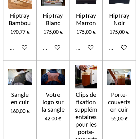
Hiptray
HipTray
HipTray
HipTray
Bambou
Blanc
Marron
Noir
190,77 €
175,00 €
175,00 €
175,00 €
In den Warenkorb
In den Warenkorb
In den Warenkorb
In den Ware
Sangle
Votre
Clips de
Porte-
en cuir
logo sur
fixation
couverts
la sangle
supplém
en cuir
160,00 €
entaires
42,00 €
55,00 €
pour les
porte-