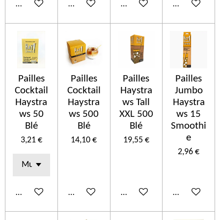
In den Warenkorb
In den Warenkorb
In den Warenkorb
In den Ware
Pailles
Pailles
Pailles
Pailles
Cocktail
Cocktail
Haystra
Jumbo
Haystra
Haystra
ws Tall
Haystra
ws 50
ws 500
XXL 500
ws 15
Blé
Blé
Blé
Smoothi
e
3,21 €
14,10 €
19,55 €
2,96 €
In den Warenkorb
In den Warenkorb
In den Warenkorb
In den Ware