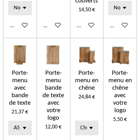
couverts
14,50 €
In den Warenkorb
In den Warenkorb
In den Warenkorb
Details anze
Porte-
Porte-
Porte-
Porte-
menu
menu
menu en
menu en
avec
bande
chêne
chêne
bande
de texte
avec
24,84 €
de texte
avec
votre
votre
logo
21,37 €
logo
5,50 €
12,00 €