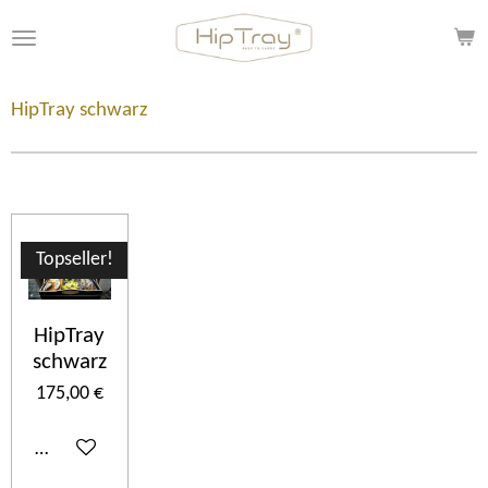
Zum
Hauptinhalt
springen
HipTray schwarz
Topseller!
HipTray
schwarz
175,00 €
In den Warenkorb