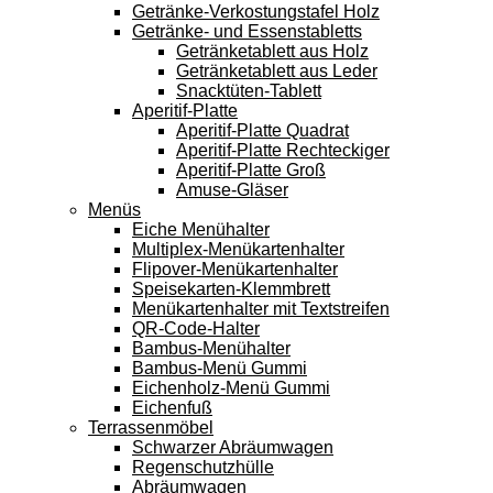
Getränke-Verkostungstafel Holz
Getränke- und Essenstabletts
Getränketablett aus Holz
Getränketablett aus Leder
Snacktüten-Tablett
Aperitif-Platte
Aperitif-Platte Quadrat
Aperitif-Platte Rechteckiger
Aperitif-Platte Groß
Amuse-Gläser
Menüs
Eiche Menühalter
Multiplex-Menükartenhalter
Flipover-Menükartenhalter
Speisekarten-Klemmbrett
Menükartenhalter mit Textstreifen
QR-Code-Halter
Bambus-Menühalter
Bambus-Menü Gummi
Eichenholz-Menü Gummi
Eichenfuß
Terrassenmöbel
Schwarzer Abräumwagen
Regenschutzhülle
Abräumwagen