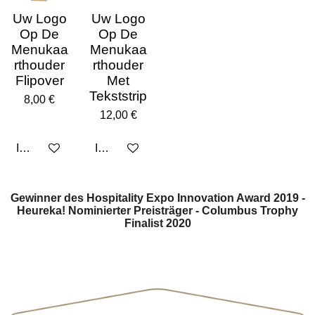
Uw Logo
Uw Logo
Op De
Op De
Menukaa
Menukaa
rthouder
rthouder
Flipover
Met
Tekststrip
8,00 €
12,00 €
In den Warenkorb
In den Warenkorb
Gewinner des Hospitality Expo Innovation Award 2019 -
Heureka! Nominierter Preisträger - Columbus Trophy
Finalist 2020