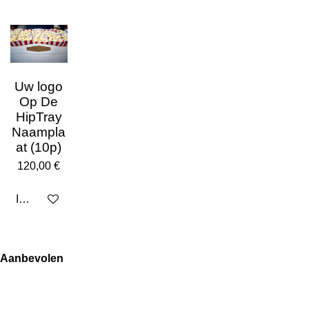
Uw logo
Op De
HipTray
Naampla
at (10p)
120,00 €
In den Warenkorb
Aanbevolen