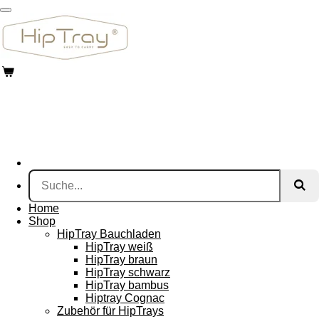
Zum
Hauptinhalt
springen
Home
Shop
HipTray Bauchladen
HipTray weiß
HipTray braun
HipTray schwarz
HipTray bambus
Hiptray Cognac
Zubehör für HipTrays