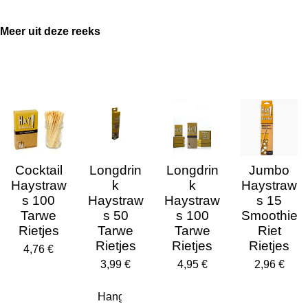
Meer uit deze reeks
Cocktail
Longdrin
Longdrin
Jumbo
Haystraw
k
k
Haystraw
s 100
Haystraw
Haystraw
s 15
Tarwe
s 50
s 100
Smoothie
Rietjes
Tarwe
Tarwe
Riet
Rietjes
Rietjes
Rietjes
4,76 €
3,99 €
4,95 €
2,96 €