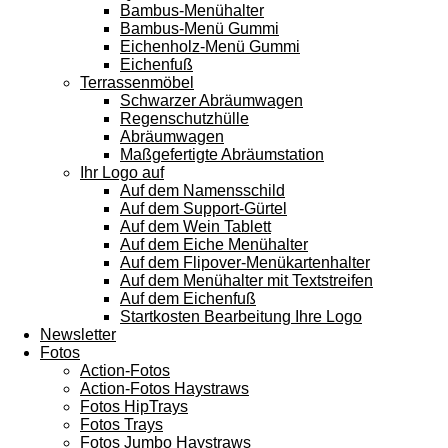
Bambus-Menühalter
Bambus-Menü Gummi
Eichenholz-Menü Gummi
Eichenfuß
Terrassenmöbel
Schwarzer Abräumwagen
Regenschutzhülle
Abräumwagen
Maßgefertigte Abräumstation
Ihr Logo auf
Auf dem Namensschild
Auf dem Support-Gürtel
Auf dem Wein Tablett
Auf dem Eiche Menühalter
Auf dem Flipover-Menükartenhalter
Auf dem Menühalter mit Textstreifen
Auf dem Eichenfuß
Startkosten Bearbeitung Ihre Logo
Newsletter
Fotos
Action-Fotos
Action-Fotos Haystraws
Fotos HipTrays
Fotos Trays
Fotos Jumbo Haystraws