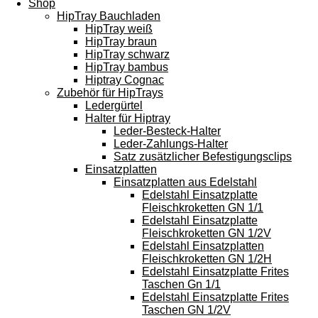
Shop
HipTray Bauchladen
HipTray weiß
HipTray braun
HipTray schwarz
HipTray bambus
Hiptray Cognac
Zubehör für HipTrays
Ledergürtel
Halter für Hiptray
Leder-Besteck-Halter
Leder-Zahlungs-Halter
Satz zusätzlicher Befestigungsclips
Einsatzplatten
Einsatzplatten aus Edelstahl
Edelstahl Einsatzplatte
Fleischkroketten GN 1/1
Edelstahl Einsatzplatte
Fleischkroketten GN 1/2V
Edelstahl Einsatzplatten
Fleischkroketten GN 1/2H
Edelstahl Einsatzplatte Frites
Taschen Gn 1/1
Edelstahl Einsatzplatte Frites
Taschen GN 1/2V