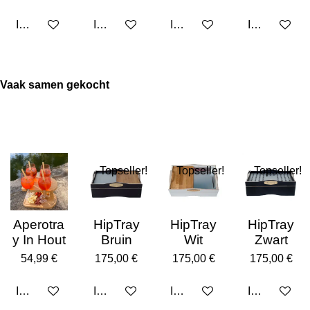
In den Warenkorb
In den Warenkorb
In den Warenkorb
In den Ware
Vaak samen gekocht
Topseller!
Topseller!
Topseller!
Aperotra
HipTray
HipTray
HipTray
y In Hout
Bruin
Wit
Zwart
54,99 €
175,00 €
175,00 €
175,00 €
In den Warenkorb
In den Warenkorb
In den Warenkorb
In den Ware