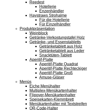
Reedest
Hotellerie
Enzenhändler
Haystraws Strohalme
Für die Hotellerie
Für Einzelhändler
Produktpräsentation
Weinblock
Getränke-Verkostungstafel Holz
Getränke- und Essenstabletts
Getränketablett aus Holz
Getränketablett aus Leder
Snacktüten-Tablett
Aperitif-Platte
Aperitif-Platte Quadrat
Aperitif-Platte Rechteckiger
Aperitif-Platte Groß
Amuse-Gläser
Menüs
Eiche Menühalter
Multiplex-Menükartenhalter
Flipover-Menükartenhalter
Speisekarten-Klemmbrett
Menükartenhalter mit Textstreifen
QR-Code-Halter