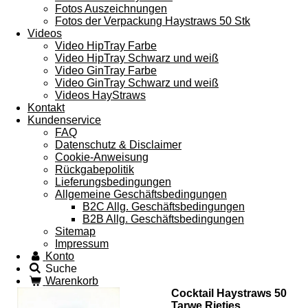
Fotos Auszeichnungen
Fotos der Verpackung Haystraws 50 Stk
Videos
Video HipTray Farbe
Video HipTray Schwarz und weiß
Video GinTray Farbe
Video GinTray Schwarz und weiß
Videos HayStraws
Kontakt
Kundenservice
FAQ
Datenschutz & Disclaimer
Cookie-Anweisung
Rückgabepolitik
Lieferungsbedingungen
Allgemeine Geschäftsbedingungen
B2C Allg. Geschäftsbedingungen
B2B Allg. Geschäftsbedingungen
Sitemap
Impressum
Konto
Suche
Warenkorb
Cocktail Haystraws 50
Tarwe Rietjes