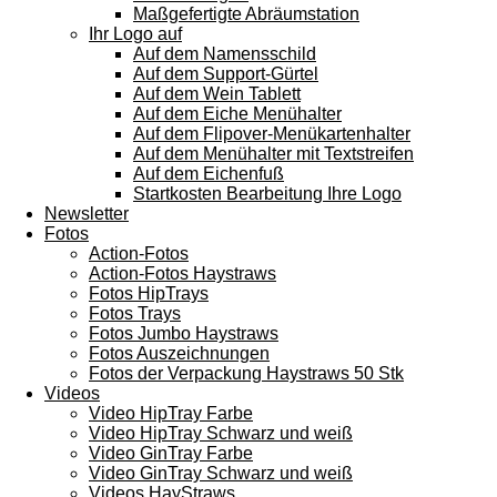
Maßgefertigte Abräumstation
Ihr Logo auf
Auf dem Namensschild
Auf dem Support-Gürtel
Auf dem Wein Tablett
Auf dem Eiche Menühalter
Auf dem Flipover-Menükartenhalter
Auf dem Menühalter mit Textstreifen
Auf dem Eichenfuß
Startkosten Bearbeitung Ihre Logo
Newsletter
Fotos
Action-Fotos
Action-Fotos Haystraws
Fotos HipTrays
Fotos Trays
Fotos Jumbo Haystraws
Fotos Auszeichnungen
Fotos der Verpackung Haystraws 50 Stk
Videos
Video HipTray Farbe
Video HipTray Schwarz und weiß
Video GinTray Farbe
Video GinTray Schwarz und weiß
Videos HayStraws